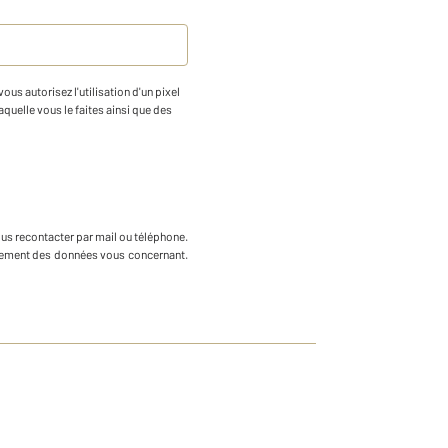
us autorisez l'utilisation d'un pixel
aquelle vous le faites ainsi que des
ous recontacter par mail ou téléphone
.
ffacement des données vous concernant.