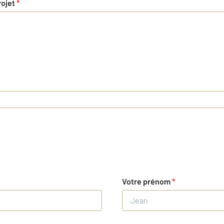
rojet
*
Votre prénom
*