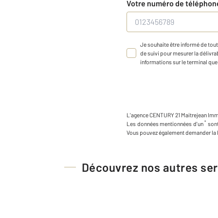
Votre numéro de télépho
Je souhaite être informé de tout
de suivi pour mesurer la délivrab
informations sur le terminal que 
L'agence
CENTURY 21 Maitrejean Imm
*
Les données mentionnées d'un
sont
Vous pouvez également demander la l
Découvrez nos autres ser