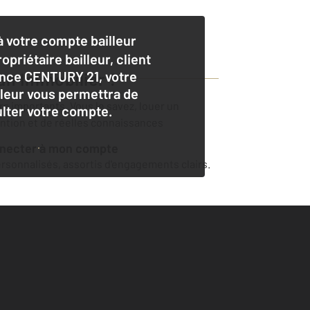
 votre compte bailleur
opriétaire bailleur, client
nce CENTURY 21, votre
an Immobilier
?
lleur vous permettra de
ers importants. Vous le savez, louer un
lter votre compte.
ention et de réelles connaissances
nnecter à mon compte
sonnalisés, assortis d'engagements clairs.