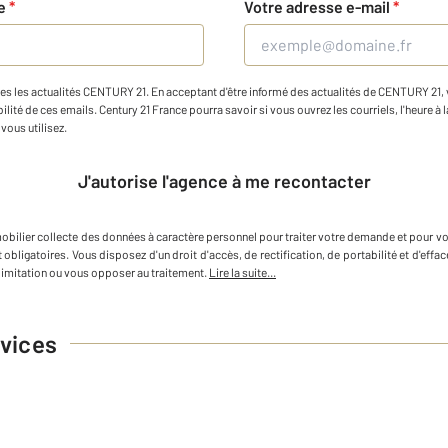
ne
*
Votre adresse e-mail
*
es les actualités CENTURY 21. En acceptant d'être informé des actualités de CENTURY 21, vo
ilité de ces emails. Century 21 France pourra savoir si vous ouvrez les courriels, l'heure à l
vous utilisez.
J'autorise l'agence à me recontacter
obilier
collecte des données à caractère personnel
pour traiter votre demande et pour v
 obligatoires. Vous disposez d'un droit d'accès, de rectification, de portabilité et d'e
imitation ou vous opposer au traitement.
Lire la suite...
vices