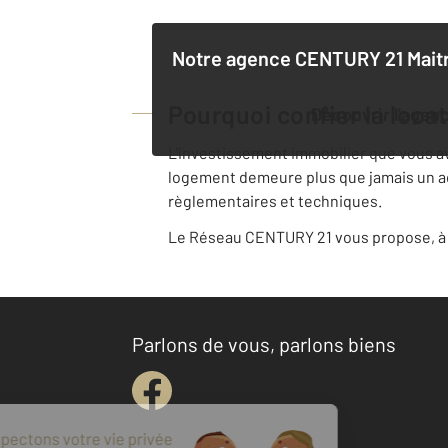
Notre agence
CENTURY 21 Maitr
Pourquoi confier la loca
Découvrir l'agen
L'investissement immobilier que vous avez
logement demeure plus que jamais un acte
règlementaires et techniques.
Le Réseau CENTURY 21 vous propose, à v
Parlons de vous, parlons biens