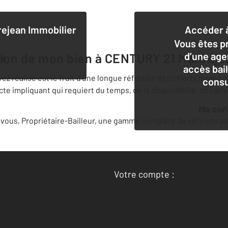
ejean Immobilier
Accéder à
Vous êtes pr
d’une age
tion de mon bien à
CENTURY 21 Maitreje
ce
accès bai
 réalisé est le fruit d'une longue réflexion et d'efforts financi
consu
 impliquant qui requiert du temps, de la disponibilité, de l'att
Me co
ous, Propriétaire-Bailleur, une gamme complète de services per
Votre compte :
Accéder à mon compte