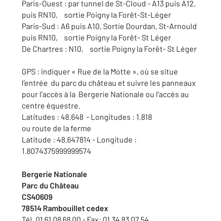
Paris-Ouest : par tunnel de St-Cloud - A13 puis A12,
puis RN10, sortie Poigny la Forêt-St-Léger
Paris-Sud : A6 puis A10, Sortie Dourdan, St-Arnould
puis RN10, sortie Poigny la Forêt- St Léger
De Chartres : N10, sortie Poigny la Forêt- St Léger
GPS : indiquer « Rue de la Motte », où se situe
l’entrée du parc du château et suivre les panneaux
pour l’accès à la Bergerie Nationale ou l’accès au
centre équestre.
Latitudes : 48.648 - Longitudes : 1.818
ou route de la ferme
Latitude : 48.647814 - Longitude :
1.8074375999999574
Bergerie Nationale
Parc du Château
CS40609
78514 Rambouillet cedex
Tél. 01 61 08 68 00 - Fax: 01 34 83 07 54