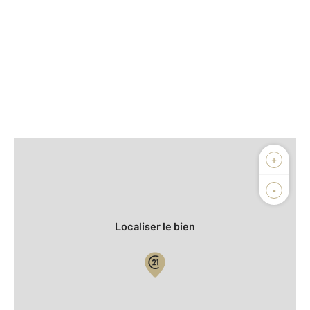
Afficher sur la carte :
+
Agence
Biens vendus
-
Localiser le bien
Vue globale
2
Surface totale : 362 m