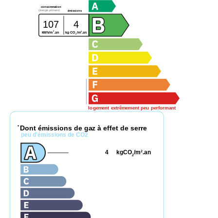
consommation
(énergie primaire)
émissions
107
4
2
2
kWh/m
.an
kg CO
/m
.an
2
logement extrêmement peu performant
Dont émissions de gaz à effet de serre
*
peu d'émissions de CO2
4
kgCO
/m
.an
2
2