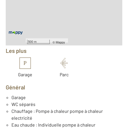
2
Surface habitable : 361 m
2
Surface terrain : 27 780 m
Nombre de pièces : 12
[Voir le détail]
Équipements
500 m
©
Mappy
Les plus
P
Garage
Parc
Général
Garage
WC séparés
Chauffage : Pompe à chaleur pompe à chaleur
electricité
Eau chaude : Individuelle pompe à chaleur